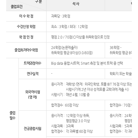
구 분
석 사
박 사
졸업요건
이 수 학 점
과목당 : 3학점
수강신청 학점
최소 : 3학점 / 최대 : 12학점
학 점 인 정
평점 2.0 / 70점(C)이상을 취득학점으로 인정
24학점(논문제출자)
36학점 –
졸업최저이수학점
취득학점 평균 B이상(3.0/80점)
취득학점 평균 B이상(3
트랙과정이수
Big data 융합 AI트랙, Smart 측정 및 분석 트랙 중 선택
연구실적
-
학회지 또는 학술지에
응시자격 :
재학생 (면제 : 외국인학생, 토플 IBT 76점 이상 또는 
시행시기에 2년 이내 성적표를 교학과에 제출 시)
외국어시험
시행시기 :
매년 4월, 10월 중
(영 어)
합격점수 : 60점 이상
합격점수 : 70점 이상
졸업
응시자격 :
12학점 이상 취득,
응시자격 :
24학점 이
필수
평점평균 3.0 이상
평점평균 3
시험과목 :
3과목
시험과목 :
5과목
전공종합시험
합격점수 :
각 과목별 60점 이상
합격점수 :
각 과목별 