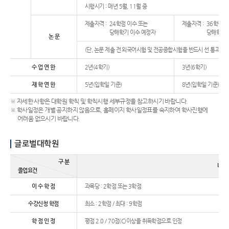
시행시기 : 매년 5월, 11월 중
제출자격 :
24학점 이수 또는
제출자격 :
36학점 
당해학기 이수 예정자
당해학기 
논 문
(단, 논문 제출 전 외국어시험 및 전공종합시험을 반드시 선 통과하여
수 업 연 한
2년(4학기)
3년(6학기)
재 학 연 한
5년(입학일 기준)
8년(입학일 기준)
※ 자세한 사항은 대학원 학칙 및 학칙시행 세부규정을 참고하시기 바랍니다.
※ 학사일정은 개별 공지하지 않음으로, 홈페이지 학사일정표를 숙지하여 학사진행에
어려움 없으시기 바랍니다.
글로벌대학원
구 분
내 용
졸업요건
이 수 학 점
과목당 : 2학점 또는 3학점
수강신청 학점
최소 : 2학점 / 최대 : 9학점
학 점 인 정
평점 2.0 / 70점(C)이상을 취득학점으로 인정