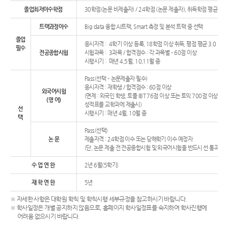
졸업최저이수학점
30학점(논문 비제출자) / 24학점 (논문 제출자), 취득학점 평균 B이상
트랙과정이수
Big data 융합 AI트랙, Smart 측정 및 분석 트랙 중 선택
졸업
응시자격 :
4학기 이상 등록, 18학점 이상 취득, 평점 평균 3.0 이상
필수
전공종합시험
시험과목 :
3과목 / 합격점수 : 각 과목별 – 60점 이상
시행시기 :
매년 4,5월, 10,11월 중
Pass(선택 – 논문제출자 필수)
응시자격 : 재학생 / 합격점수 : 60점 이상
외국어시험
(면제 : 외국인 학생, 토플 IBT 76점 이상 또는 토익 700점 이상
(영 어)
성적표를 교학과에 제출시)
선
시행시기 : 매년 4월, 10월 중
택
Pass(선택)
논 문
제출자격 : 24학점 이수 또는 당해학기 이수 예정자
(단, 논문 제출 전 전공종합시험 및 외국어시험을 반드시 선 통과하여
수 업 연 한
2년 6월(5학기)
재 학 연 한
5년
※ 자세한 사항은 대학원 학칙 및 학칙시행 세부규정을 참고하시기 바랍니다.
※ 학사일정은 개별 공지하지 않음으로, 홈페이지 학사일정표를 숙지하여 학사진행에
어려움 없으시기 바랍니다.